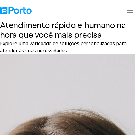
Atendimento rápido e humano na
Área do cliente
Categorias
hora que você mais precisa
Seguros
Serviço
Explore uma variedade de soluções personalizadas para
Bank
atender às suas necessidades.
Saúde
Sobre nós
Ajuda
Baixe o App
Blog
Sinistro
Asset
Encontre um Corretor
Seja um Corretor