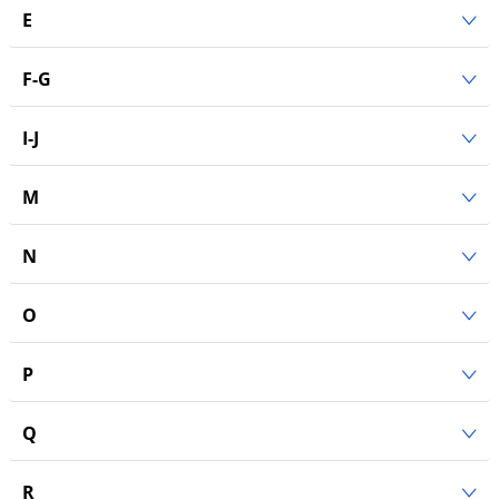
E
F-G
I-J
M
N
O
P
Q
R