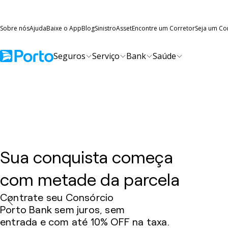
Sobre nós
Ajuda
Baixe o App
Blog
Sinistro
Asset
Encontre um Corretor
Seja um Co
Seguros
Serviço
Bank
Saúde
Sua conquista começa
com metade da parcela
Contrate seu Consórcio
Porto Bank sem juros, sem
entrada e com até 10% OFF na taxa.