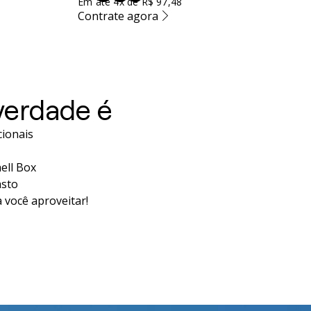
Em até 4x de R$ 97,48
Contrate agora
verdade é
ionais
ell Box
asto
 você aproveitar!