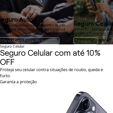
Seguro Auto
Seguro Celula
roteja seu veículo com assistência 24h
ompleta e serviços exclusivos para sua
proteção contra roubo,
asa.
quebra e trasações digit
Contratar seguro
Contratar agora
12x sem juros no Cartão Porto Bank
Até 10% OFF
Seguro Celular
Seguro Celular com até 10%
OFF
Proteja seu celular contra situações de roubo, queda e
furto.
Garanta a proteção