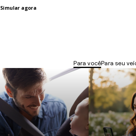
Simular agora
Para você
Para seu veí