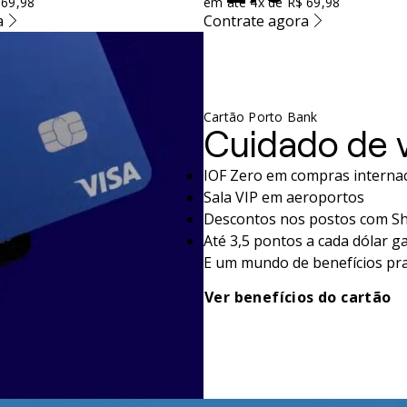
 69,98
em até 4x de R$ 69,98
a
Contrate agora
Cartão Porto Bank
Cuidado de 
IOF Zero em compras internac
Sala VIP em aeroportos
Descontos nos postos com Sh
Até 3,5 pontos a cada dólar g
E um mundo de benefícios pra
Ver benefícios do cartão