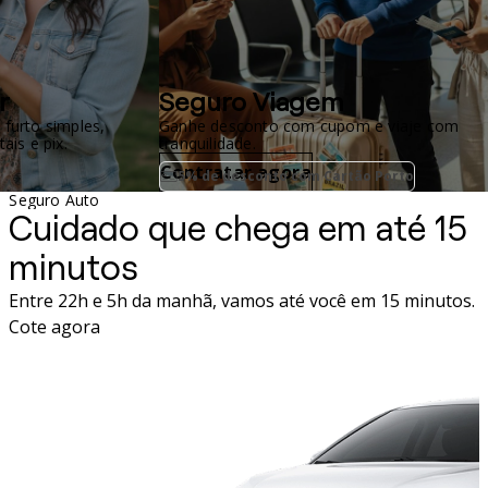
r
Seguro Viagem
 furto simples,
Ganhe desconto com cupom e viaje com
ais e pix.
tranquilidade.
Contratar agora
5% de desconto com Cartão Porto
Seguro Auto
Cuidado que chega em até 15
minutos
Entre 22h e 5h da manhã, vamos até você em 15 minutos.
Cote agora