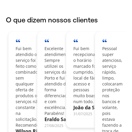
O que dizem nossos clientes
Fui bem
Excelente
Fui bem
Pessoal
atendido o
atendimento.
recepcionado,
super
serviço foi
Sempre
o horário
atencioso,
feito como
utilizei os
marcado foi
serviço
combinado,
serviços da
cumprido,
rápido,
sem
Porto e fui
local de fácil
limpo,
qualquer
atendido de
acesso e
colocaram
oferta de
forma
pessoas
proteção
produtos ou
diferenciada
muito boas
nos
serviços não
e com
num todo.
bancos e
João da Silva
constante
excelência.
volante,
na
Parabéns!
pois
31/07/2025
Eraldo Santos
solicitação.
estava
Recomendo!
fazendo a
27/08/2025
Wilson Ribeiro
troca de