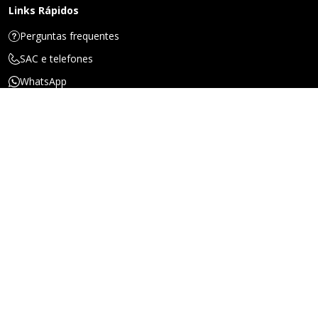
Links Rápidos
Perguntas frequentes
SAC e telefones
WhatsApp
Endereços
Ouvidoria
Canal de denúncias
Encontre um Corretor
Chat Online
Sobre a Porto
Quem somos
Nossa história