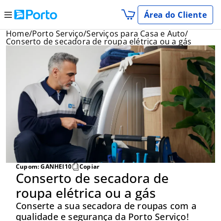
Área do Cliente
Home
Porto Serviço
Serviços para Casa e Auto
Conserto de secadora de roupa elétrica ou a gás
ontre um Corretor
Seja um Corretor
Cupom:
GANHEI10
Copiar
Conserto de secadora de
roupa elétrica ou a gás
Conserte a sua secadora de roupas com a
qualidade e segurança da Porto Serviço!