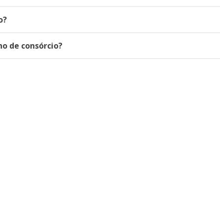
o?
o de consórcio?