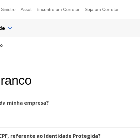
Sinistro
Asset
Encontre um Corretor
Seja um Corretor
de
co
branco
s da minha empresa?
CPF, referente ao Identidade Protegida?