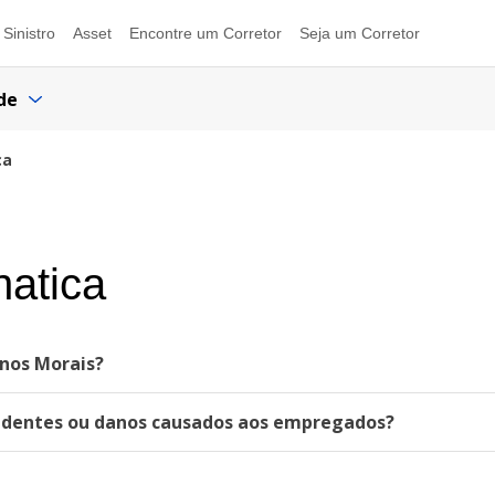
Sinistro
Asset
Encontre um Corretor
Seja um Corretor
de
ca
natica
anos Morais?
acidentes ou danos causados aos empregados?