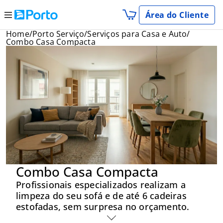
Área do Cliente
Home
Porto Serviço
Serviços para Casa e Auto
Combo Casa Compacta
ontre um Corretor
Seja um Corretor
Combo Casa Compacta
Profissionais especializados realizam a
limpeza do seu sofá e de até 6 cadeiras
estofadas, sem surpresa no orçamento.