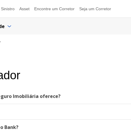
Sinistro
Asset
Encontre um Corretor
Seja um Corretor
de
r
ador
eguro Imobiliária oferece?
to Bank?