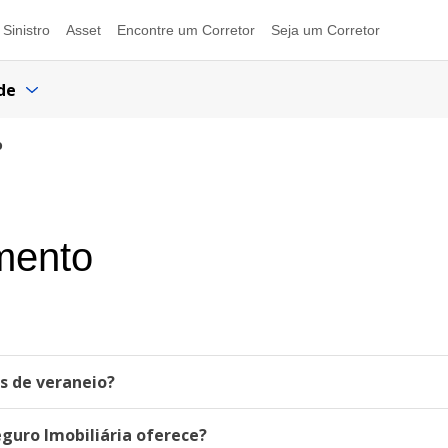
Sinistro
Asset
Encontre um Corretor
Seja um Corretor
de
o
mento
as de veraneio?
eguro Imobiliária oferece?