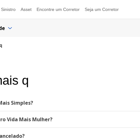
Sinistro
Asset
Encontre um Corretor
Seja um Corretor
de
q
mais q
 Mais Simples?
uro Vida Mais Mulher?
cancelado?