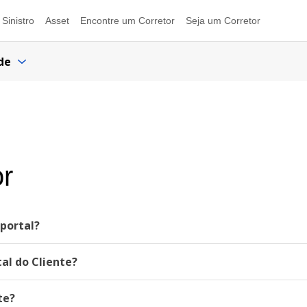
Sinistro
Asset
Encontre um Corretor
Seja um Corretor
de
or
portal?
al do Cliente?
te?