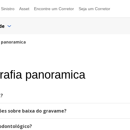
Sinistro
Asset
Encontre um Corretor
Seja um Corretor
de
a panoramica
grafia panoramica
k?
ções sobre baixa do gravame?
odontológico?