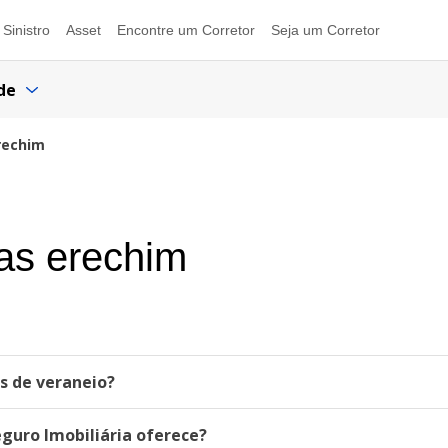
Sinistro
Asset
Encontre um Corretor
Seja um Corretor
de
rechim
das erechim
as de veraneio?
eguro Imobiliária oferece?