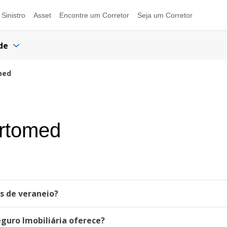
Sinistro
Asset
Encontre um Corretor
Seja um Corretor
de
med
ortomed
as de veraneio?
eguro Imobiliária oferece?