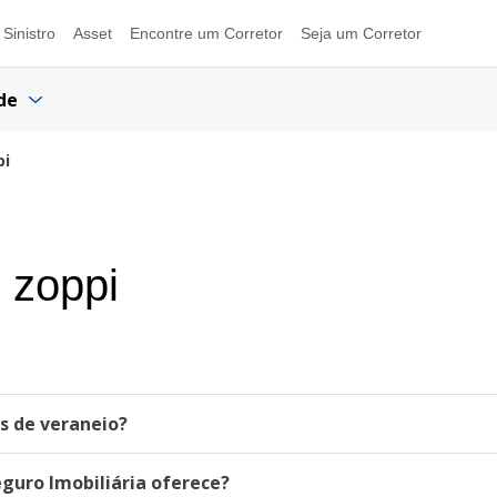
Sinistro
Asset
Encontre um Corretor
Seja um Corretor
de
pi
 zoppi
as de veraneio?
eguro Imobiliária oferece?