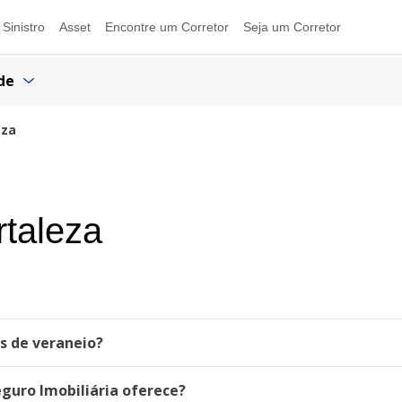
Sinistro
Asset
Encontre um Corretor
Seja um Corretor
de
eza
rtaleza
as de veraneio?
eguro Imobiliária oferece?