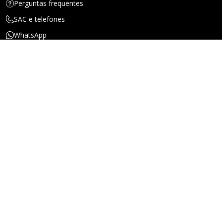
Perguntas frequentes
SAC e telefones
WhatsApp
Endereços
Ouvidoria
Canal de denúncias
Encontre um Corretor
Chat Online
Sobre a Porto
Quem somos
Nossa história
Notícias e imprensa
Sustentabilidade