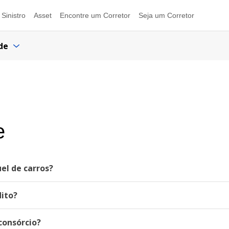
Sinistro
Asset
Encontre um Corretor
Seja um Corretor
de
e
el de carros?
dito?
consórcio?