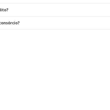
dito?
consórcio?