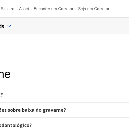
Sinistro
Asset
Encontre um Corretor
Seja um Corretor
de
ine
k?
ções sobre baixa do gravame?
odontológico?