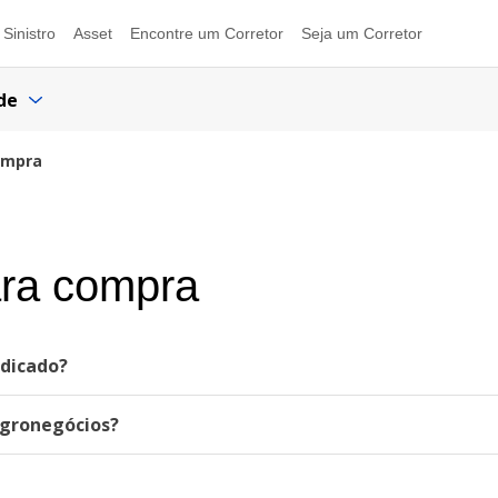
Sinistro
Asset
Encontre um Corretor
Seja um Corretor
de
ompra
ara compra
ndicado?
Agronegócios?