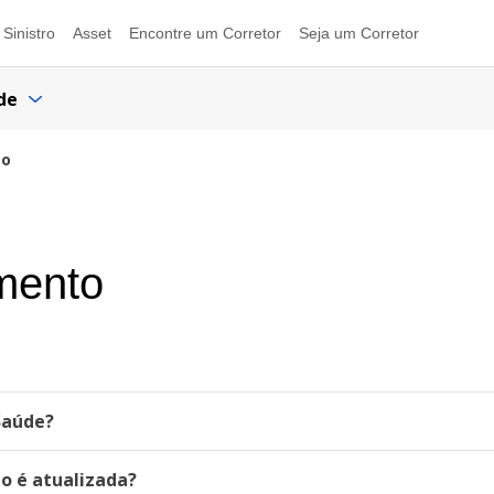
Sinistro
Asset
Encontre um Corretor
Seja um Corretor
de
to
mento
Saúde?
 é atualizada?