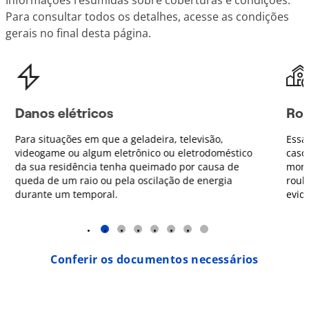
Informações resumidas sobre coberturas e condições.
Para consultar todos os detalhes, acesse as condições
gerais no final desta página.
Danos elétricos
Rou
Para situações em que a geladeira, televisão,
Essa
videogame ou algum eletrônico ou eletrodoméstico
caso
da sua residência tenha queimado por causa de
mora
queda de um raio ou pela oscilação de energia
roub
durante um temporal.
evid
1
2
3
4
5
6
7
Conferir os documentos necessários