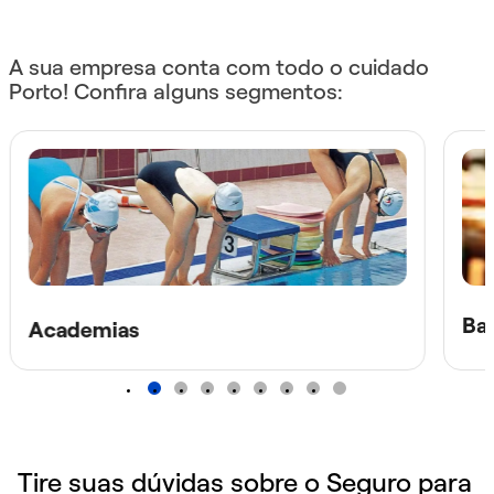
A sua empresa conta com todo o cuidado
Porto! Confira alguns segmentos:
Bar
Academias
1
2
3
4
5
6
7
8
Tire suas dúvidas sobre o Seguro para