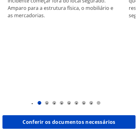
incidente começar fora do local segurado.
que
Amparo para a estrutura física, o mobiliário e
res
as mercadorias.
seg
1
2
3
4
5
6
7
8
9
Conferir os documentos necessários