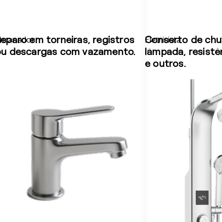
ncanador
eparo em torneiras, registros
Eletricista
Conserto de chuv
ou descargas com vazamento.
lâmpada, resist
e outros.