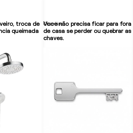
eiro, troca de
Chaveiro
Você não precisa ficar para fora
ência queimada
de casa se perder ou quebrar as
chaves.