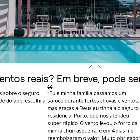
Premium
Ideal para residência de alto padrão, com a
qualidade e exclusividade que você precisa.
Saiba mais
entos reais? Em breve, pode se
as sobre o seguro.
“Eu e minha família passamos um
de do app, escolhi a
sufoco durante fortes chuvas e ventos,
mas graças a Deus eu tinha a o seguro
residencial Porto, que nos atendeu
super rápido. O vento levou o forro da
minha churrasqueira, e em 4 dias me
reembolsaram o valor. Muito obrigado.