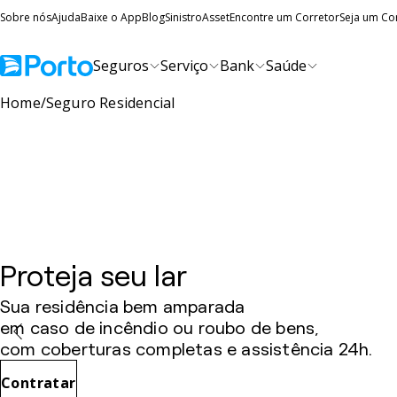
Sobre nós
Ajuda
Baixe o App
Blog
Sinistro
Asset
Encontre um Corretor
Seja um Co
Seguros
Serviço
Bank
Saúde
Home
Seguro Residencial
Proteja seu lar
Sua residência bem amparada
em caso de incêndio ou roubo de bens,
com coberturas completas e assistência 24h.
Contratar