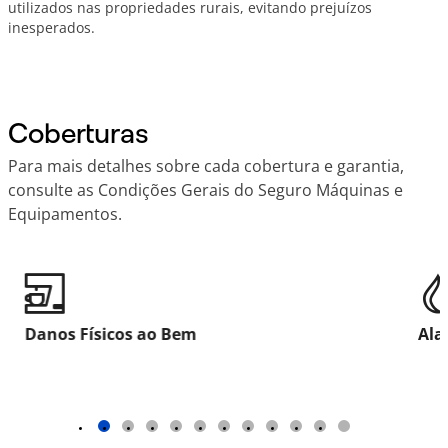
utilizados nas propriedades rurais, evitando prejuízos
inesperados.
Coberturas
Para mais detalhes sobre cada cobertura e garantia,
consulte as Condições Gerais do Seguro Máquinas e
Equipamentos.
Danos Físicos ao Bem
Ala
1
2
3
4
5
6
7
8
9
10
11