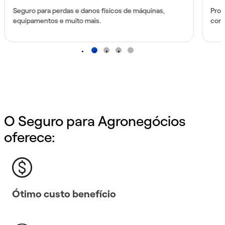
Seguro para perdas e danos físicos de máquinas,
Prot
equipamentos e muito mais.
cont
1
2
3
4
O Seguro para Agronegócios
oferece:
Ótimo custo benefício