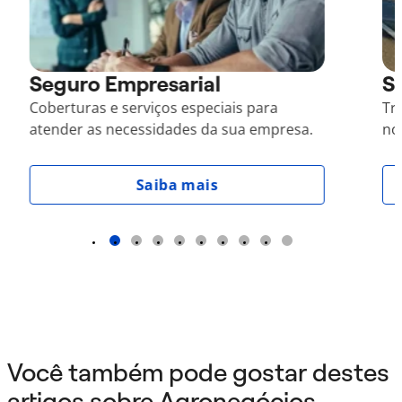
Seguro Empresarial
S
Coberturas e serviços especiais para
Tr
atender as necessidades da sua empresa.
no
Saiba mais
1
2
3
4
5
6
7
8
9
Você também pode gostar destes
artigos sobre Agronegócios