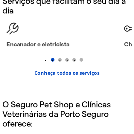
Serviços que facilitam o seu dia a
dia
Encanador e eletricista
Cha
1
2
3
4
5
Conheça todos os serviços
O Seguro Pet Shop e Clínicas
Veterinárias da Porto Seguro
oferece: