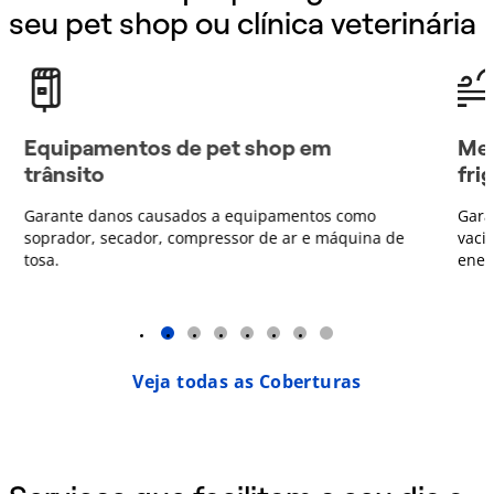
seu pet shop ou clínica veterinária
Equipamentos de pet shop em
Mer
trânsito
fri
Garante danos causados a equipamentos como
Gara
soprador, secador, compressor de ar e máquina de
vaci
tosa.
energ
1
2
3
4
5
6
7
Veja todas as Coberturas