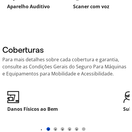
Aparelho Auditivo
Scaner com voz
Coberturas
Para mais detalhes sobre cada cobertura e garantia,
consulte as Condições Gerais do Seguro Para Máquinas
e Equipamentos para Mobilidade e Acessibilidade.
Danos Físicos ao Bem
Sub
1
2
3
4
5
6