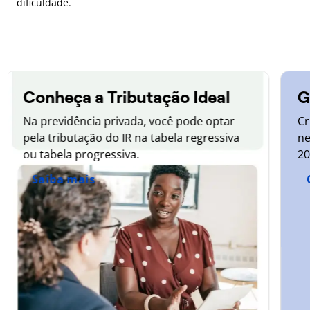
dificuldade.
Conheça a Tributação Ideal
G
Na previdência privada, você pode optar
Cr
pela tributação do IR na tabela regressiva
ne
ou tabela progressiva.
20
Saiba mais