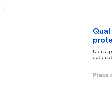
Qual 
prot
Com a p
automat
Placa 