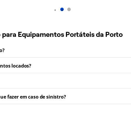
1
2
o para Equipamentos Portáteis da Porto
ro?
entos locados?
e fazer em caso de sinistro?