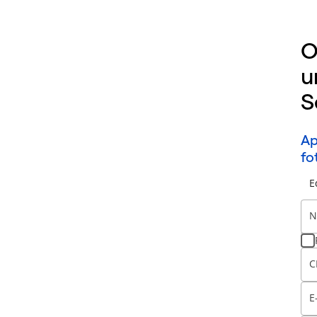
O
u
S
Ap
fo
E
N
C
E