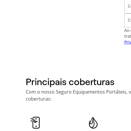
C
C
Ao 
tra
Pri
Principais coberturas
Com o nosso Seguro Equipamentos Portáteis, voc
coberturas: