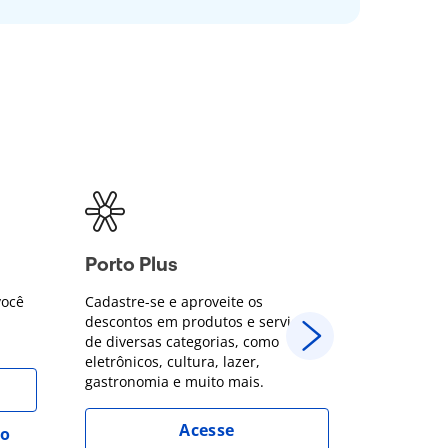
Porto Plus
Descon
você
Cadastre-se e aproveite os
Parcelame
descontos em produtos e serviços
no Cartão 
de diversas categorias, como
juros + 5%
eletrônicos, cultura, lazer,
Porto Bank
gastronomia e muito mais.
Acesse
ro