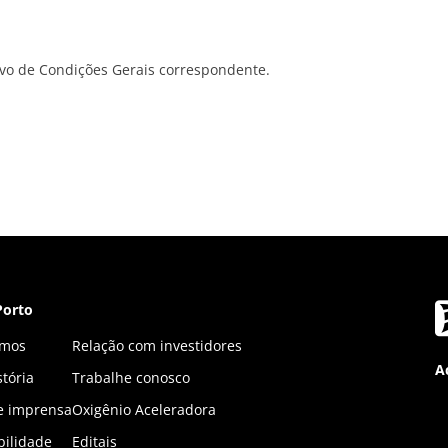
ivo de Condições Gerais correspondente.
Porto
mos
Relação com investidores
A
tória
Trabalhe conosco
 e imprensa
Oxigênio Aceleradora
bilidade
Editais