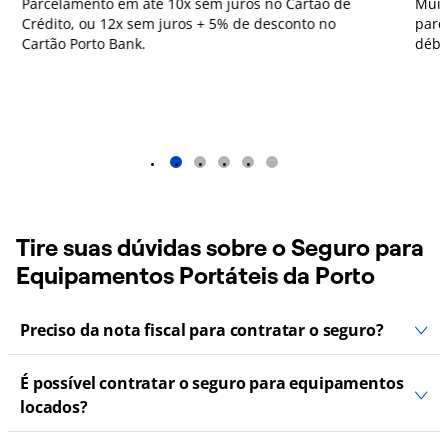
Parcelamento em até 10x sem juros no Cartão de
Muit
Crédito, ou 12x sem juros + 5% de desconto no
parc
Cartão Porto Bank.
débi
1
2
3
4
5
Tire suas dúvidas sobre o Seguro para
Equipamentos Portáteis da Porto
Preciso da nota fiscal para contratar o seguro?
É possível contratar o seguro para equipamentos
locados?