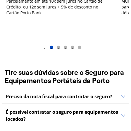
Parcelamento em até 10x sem juros no Cartão de
Muit
Crédito, ou 12x sem juros + 5% de desconto no
parc
Cartão Porto Bank.
débi
1
2
3
4
5
Tire suas dúvidas sobre o Seguro para
Equipamentos Portáteis da Porto
Preciso da nota fiscal para contratar o seguro?
É possível contratar o seguro para equipamentos
locados?