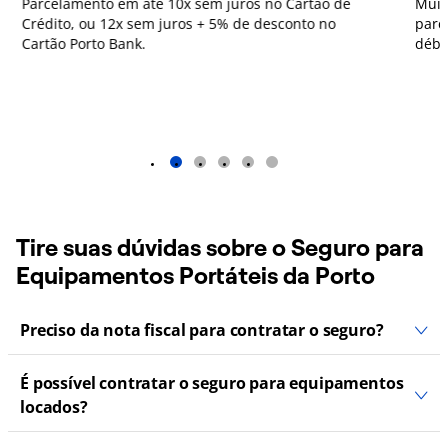
Parcelamento em até 10x sem juros no Cartão de
Muit
Crédito, ou 12x sem juros + 5% de desconto no
parc
Cartão Porto Bank.
débi
1
2
3
4
5
Tire suas dúvidas sobre o Seguro para
Equipamentos Portáteis da Porto
Preciso da nota fiscal para contratar o seguro?
É possível contratar o seguro para equipamentos
locados?