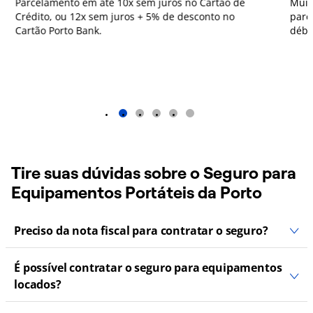
Parcelamento em até 10x sem juros no Cartão de
Muit
Crédito, ou 12x sem juros + 5% de desconto no
parc
Cartão Porto Bank.
débi
1
2
3
4
5
Tire suas dúvidas sobre o Seguro para
Equipamentos Portáteis da Porto
Preciso da nota fiscal para contratar o seguro?
É possível contratar o seguro para equipamentos
locados?