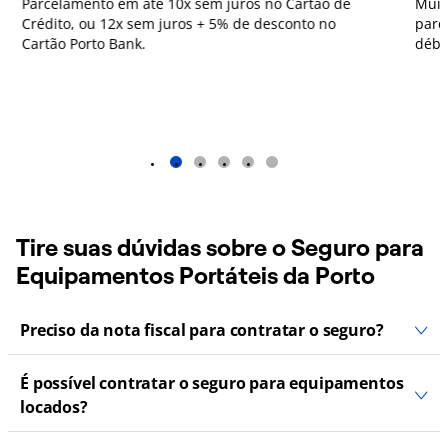
Parcelamento em até 10x sem juros no Cartão de
Muit
Crédito, ou 12x sem juros + 5% de desconto no
parc
Cartão Porto Bank.
débi
1
2
3
4
5
Tire suas dúvidas sobre o Seguro para
Equipamentos Portáteis da Porto
Preciso da nota fiscal para contratar o seguro?
É possível contratar o seguro para equipamentos
locados?