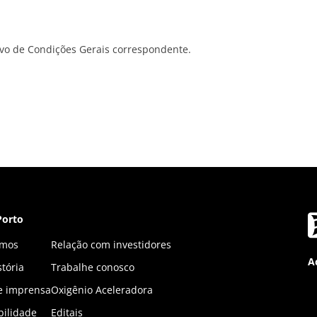
ivo de Condições Gerais correspondente.
Porto
mos
Relação com investidores
A
tória
Trabalhe conosco
 e imprensa
Oxigênio Aceleradora
bilidade
Editais