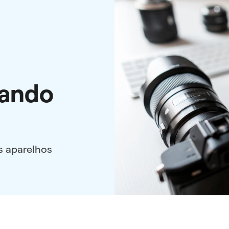
tando
s aparelhos