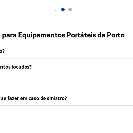
1
2
o para Equipamentos Portáteis da Porto
ro?
entos locados?
e fazer em caso de sinistro?