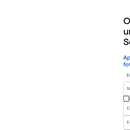
O
u
S
Ap
fo
E
N
C
E