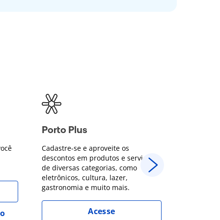
Porto Plus
Descon
você
Cadastre-se e aproveite os
Parcelame
descontos em produtos e serviços
no Cartão 
de diversas categorias, como
juros + 5%
eletrônicos, cultura, lazer,
Porto Bank
gastronomia e muito mais.
Acesse
ro