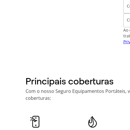
C
C
Ao 
tra
Pri
Principais coberturas
Com o nosso Seguro Equipamentos Portáteis, voc
coberturas: