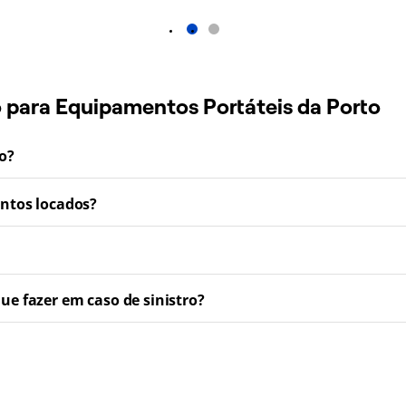
1
2
o para Equipamentos Portáteis da Porto
ro?
entos locados?
e fazer em caso de sinistro?