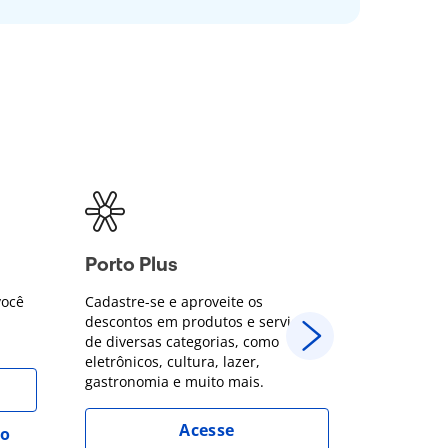
Porto Plus
Descon
você
Cadastre-se e aproveite os
Parcelame
descontos em produtos e serviços
no Cartão 
de diversas categorias, como
juros + 5%
eletrônicos, cultura, lazer,
Porto Bank
gastronomia e muito mais.
Acesse
ro