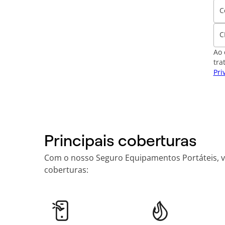
C
C
Ao 
tra
Pri
Principais coberturas
Com o nosso Seguro Equipamentos Portáteis, voc
coberturas: