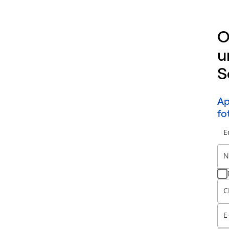
O
u
S
Ap
fo
E
N
C
E