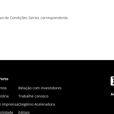
ivo de Condições Gerais correspondente.
Porto
mos
Relação com investidores
A
tória
Trabalhe conosco
 e imprensa
Oxigênio Aceleradora
bilidade
Editais