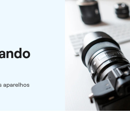
tando
s aparelhos